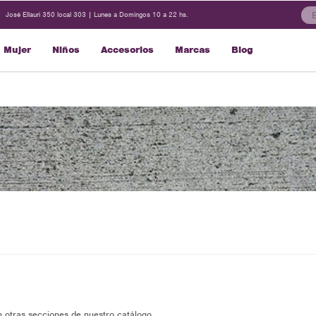
José Ellauri 350 local 303 | Lunes a Domingos 10 a 22 hs.
Mujer
Niños
Accesorios
Marcas
Blog
n otras secciones de nuestro catálogo.