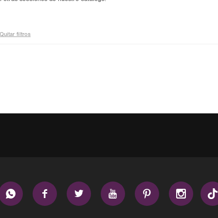
Quitar filtros





