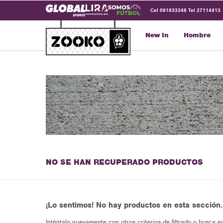
Cel 091833348 Tel 27114413
New In
Hombre
NO SE HAN RECUPERADO PRODUCTOS
¡Lo sentimos! No hay productos en esta sección.
Inténtalo nuevamente con otros criterios de filtrado o busca e