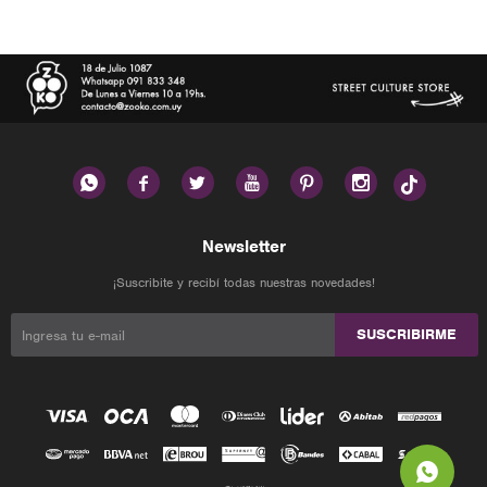






Newsletter
¡Suscribite y recibí todas nuestras novedades!
SUSCRIBIRME