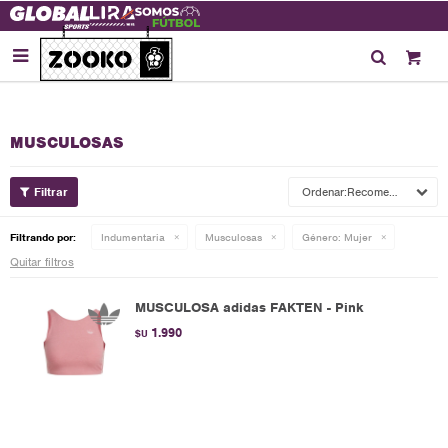

MUSCULOSAS
Recomendados
Filtrando por:
Indumentaria
Musculosas
Género:
Mujer
Quitar filtros
MUSCULOSA adidas FAKTEN - Pink
1.990
$U