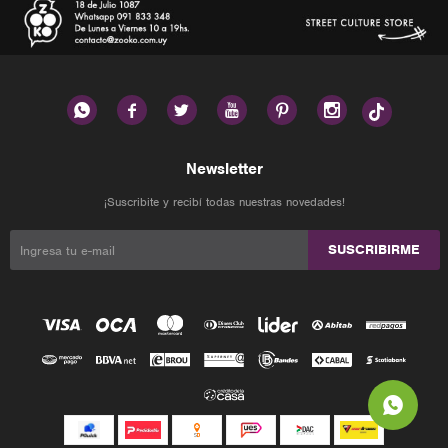






Newsletter
¡Suscribite y recibí todas nuestras novedades!
SUSCRIBIRME