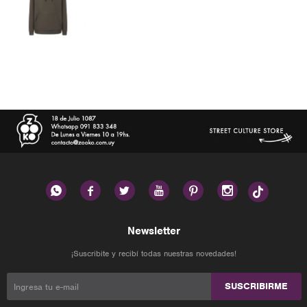






Newsletter
¡Suscribite y recibí todas nuestras novedades!
SUSCRIBIRME