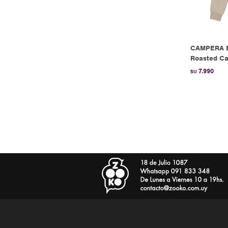
CAMPERA E
Roasted C
7.990
$U