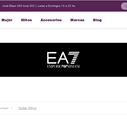
José Ellauri 350 local 303 | Lunes a Domingos 10 a 22 hs.
Mujer
Niños
Accesorios
Marcas
Blog
Quitar filtros
Armani