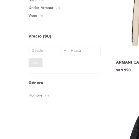
(15)
Under Armour
(1)
Vans
(2)
Precio
($U)
ARMANI EA
OK
9.990
$U
Género
Hombre
(11)