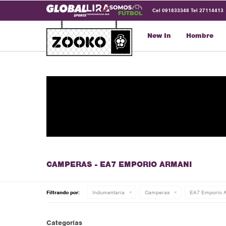
Cel 091833348 Tel 27114413
New In
Hombre
CAMPERAS - EA7 EMPORIO ARMANI
Filtrando por:
Indumentaria
Camperas
EA7 Emporio 
Categorías