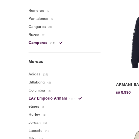
Remeras
(9)
Pantalones
(2)
Canguros
(9)
Buzos
(6)
Camperas
(11)
Marcas
Adidas
(23)
Billabong
(2)
ARMANI EA7
Columbia
(1)
8.990
$U
EA7 Emporio Armani
(11)
etnies
(1)
Hurley
(8)
Jordan
(5)
Lacoste
(1)
Nike