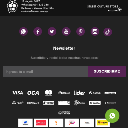






Newsletter
¡Suscribite y recibí todas nuestras novedades!
SUSCRIBIRME