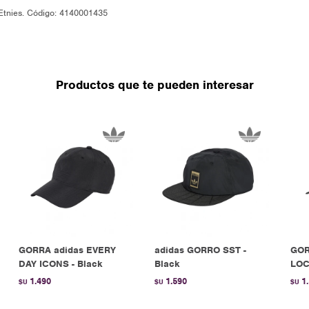
 Etnies. Código: 4140001435
Productos que te pueden interesar
GORRA adidas EVERY
adidas GORRO SST -
GOR
DAY ICONS - Black
Black
LOC
1.490
1.590
1
$U
$U
$U