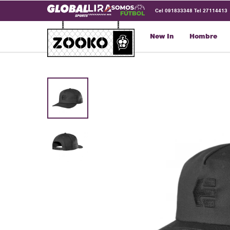
Cel 091833348 Tel 27114413
New In
Hombre