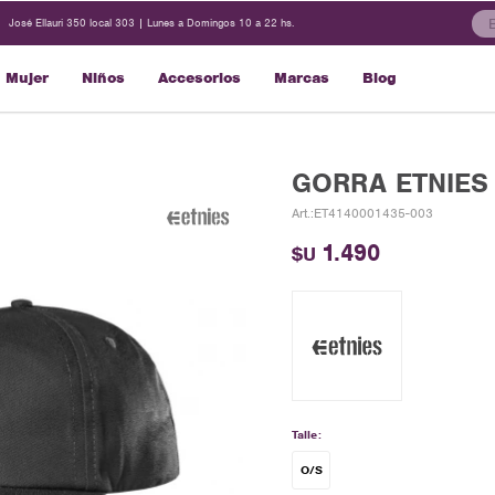
José Ellauri 350 local 303 | Lunes a Domingos 10 a 22 hs.
Mujer
Niños
Accesorios
Marcas
Blog
GORRA ETNIES 
ET4140001435-003
1.490
$U
Talle:
O/S