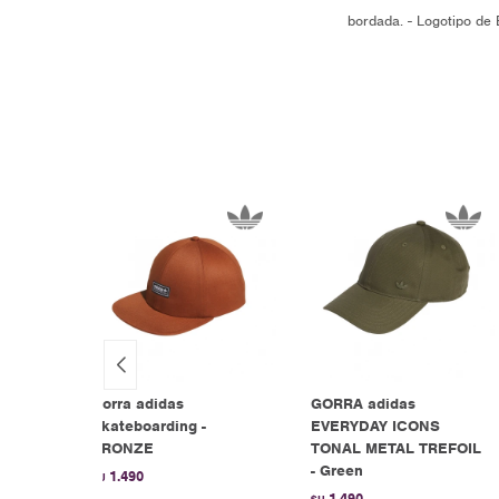
bordada. - Logotipo de
SE
Gorra adidas
GORRA adidas
Skateboarding -
EVERYDAY ICONS
BRONZE
TONAL METAL TREFOIL
- Green
1.490
$U
1.490