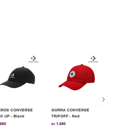
ROS CONVERSE
GORRA CONVERSE
Gorra adida
K UP - Black
TRIPOFF - Red
Skateboardi
BRONZE
.590
1.590
$U
1.490
$U