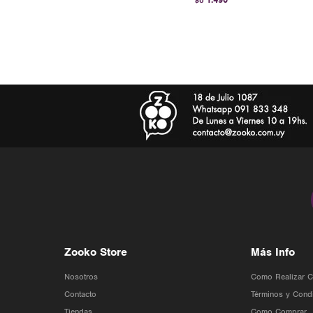
$U
Zooko Store
Más Info
Nosotros
Como Realizar 
Contacto
Términos y Cond
Tiendas
Como Comprar