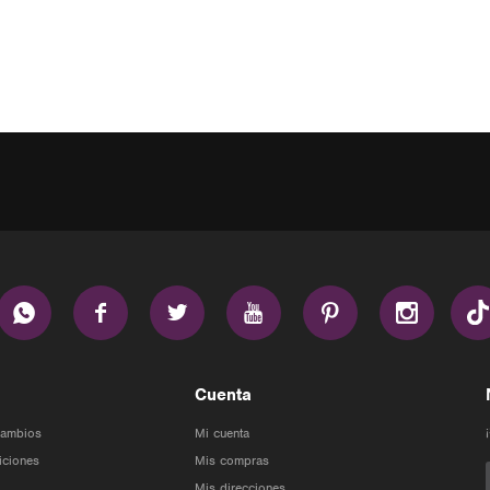






Cuenta
Cambios
Mi cuenta
iciones
Mis compras
Mis direcciones