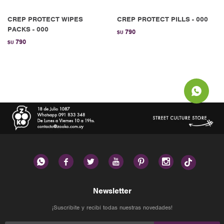
CREP PROTECT WIPES
CREP PROTECT PILLS - 000
PACKS - 000
790
$U
790
$U






Newsletter
¡Suscribite y recibí todas nuestras novedades!