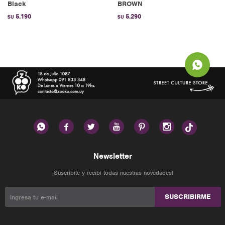
Black
BROWN
5.190
5.290
$U
$U






Newsletter
¡Suscribite y recibí todas nuestras novedades!
SUSCRIBIRME