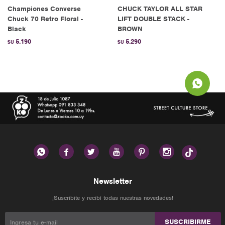
Championes Converse
CHUCK TAYLOR ALL STAR
Chuck 70 Retro Floral -
LIFT DOUBLE STACK -
Black
BROWN
5.190
5.290
$U
$U






Newsletter
¡Suscribite y recibí todas nuestras novedades!
SUSCRIBIRME