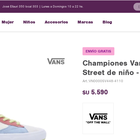
José Ellauri 350 local 303 | Lunes a Domingos 10 a 22 hs.
Mujer
Niños
Accesorios
Marcas
Blog
ENVÍO GRATIS
Championes Van
Street de niño -
VN00005V448-4110
5.590
$U