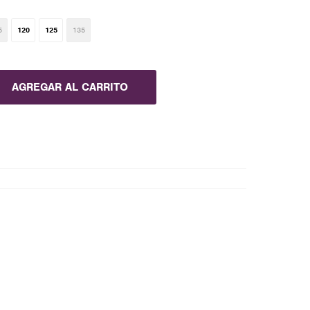
5
120
125
135
AGREGAR AL CARRITO