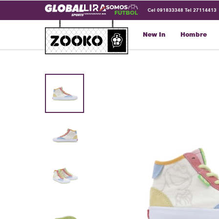
Cel 091833348 Tel 27114413
New In
Hombre