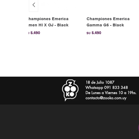
as
Championes Emerica
Championes Emerica
niño -
Omen HI X OJ - Black
Gamma G6 - Black
5.490
5.490
$U
$U