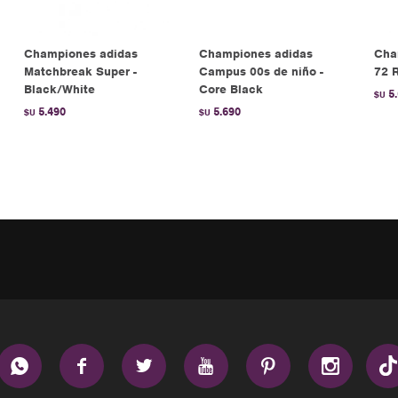
Championes adidas
Championes adidas
Cha
Matchbreak Super -
Campus 00s de niño -
72 R
Black/White
Core Black
5
$U
5.490
5.690
$U
$U





