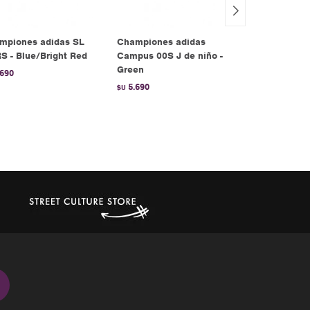
mpiones adidas SL
Championes adidas
Championes
S - Blue/Bright Red
Campus 00S J de niño -
Omen HI X O
Green
.690
5.490
$U
5.690
$U