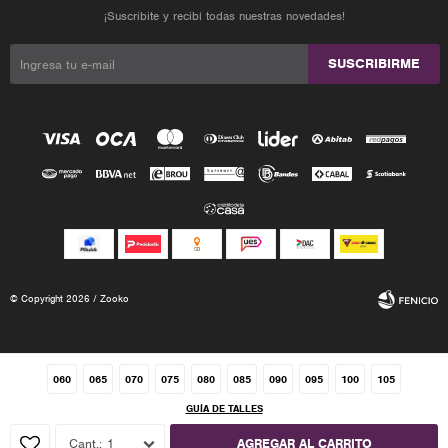
¡Suscribite y recibí todas nuestras novedades!
SUSCRIBIRME
© Copyright 2026 / Zooko
060
065
070
075
080
085
090
095
100
105
GUÍA DE TALLES
Fenicio
1
AGREGAR AL CARRITO