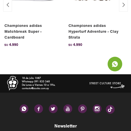
Championes adidas
Championes adidas
Matchbreak Super -
Hyperturf Adventure - Clay
Cardboard
Strata
4.990
4.990
$U
$U






Newsletter