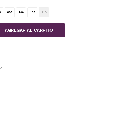
0
095
100
105
110
AGREGAR AL CARRITO
re