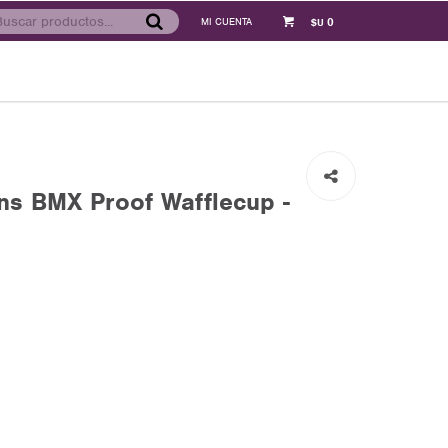
0
$U
s BMX Proof Wafflecup -