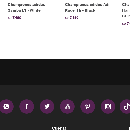
Championes adidas
Championes adidas Adi
Cha
Samba LT - White
Racer Hi - Black
Hand
BEI
7.490
7.590
$U
$U
7
$U






Cuenta