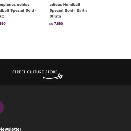
mpiones adidas
adidas Handball
Championes
ball Spezial Bold -
Spezial Bold - Earth
Gazelle Bold
GE
Strata
7.490
$U
.690
7.690
$U
Newsletter