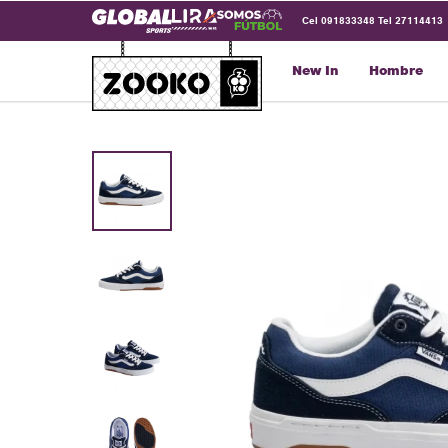
Cel 091833348 Tel 27114413
New In
Hombre