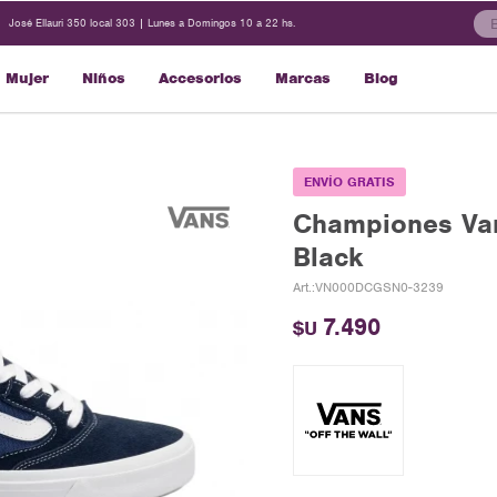
José Ellauri 350 local 303 | Lunes a Domingos 10 a 22 hs.
Mujer
Niños
Accesorios
Marcas
Blog
ENVÍO GRATIS
Championes Van
Black
VN000DCGSN0-3239
7.490
$U