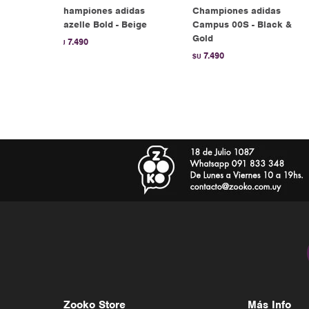
Championes adidas
Championes adidas
rth
Gazelle Bold - Beige
Campus 00S - Black &
Gold
7.490
$U
7.490
$U
Zooko Store
Más Info