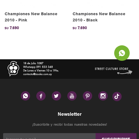
Championes New Balance
Championes New Balance
2010 - Pink
2010 - Black
7.690
7.690
$U
$U






Newsletter
¡Suscribite y recibí todas nuestras novedades!