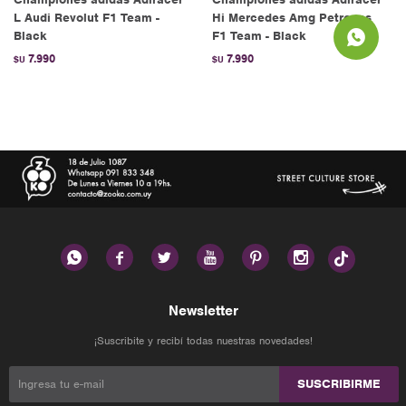
L Audi Revolut F1 Team -
Hi Mercedes Amg Petronas
Black
F1 Team - Black
7.990
7.990
$U
$U






Newsletter
¡Suscribite y recibí todas nuestras novedades!
SUSCRIBIRME