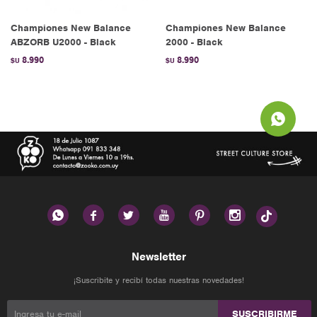
Championes New Balance
Championes New Balance
ABZORB U2000 - Black
2000 - Black
8.990
8.990
$U
$U






Newsletter
¡Suscribite y recibí todas nuestras novedades!
SUSCRIBIRME