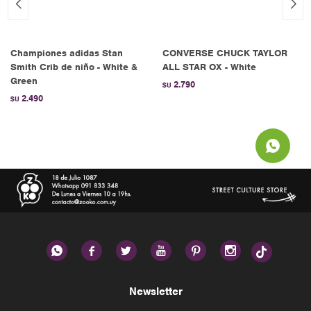
Championes adidas Stan
CONVERSE CHUCK TAYLOR
Smith Crib de niño - White &
ALL STAR OX - White
Green
2.790
$U
2.490
$U






Newsletter