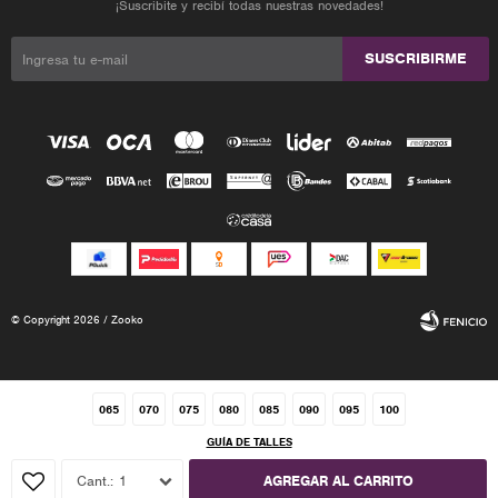
¡Suscribite y recibí todas nuestras novedades!
SUSCRIBIRME
© Copyright 2026 / Zooko
065
070
075
080
085
090
095
100
GUÍA DE TALLES
Fenicio
1
AGREGAR AL CARRITO