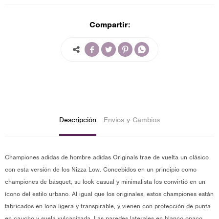
Compartir:




Descripción
Envíos y Cambios
Championes adidas de hombre adidas Originals trae de vuelta un clásico
con esta versión de los Nizza Low. Concebidos en un principio como
championes de básquet, su look casual y minimalista los convirtió en un
ícono del estilo urbano. Al igual que los originales, estos championes están
fabricados en lona ligera y transpirable, y vienen con protección de punta
en caucho y suela vulcanizada. Las paredes laterales en blanco opaco