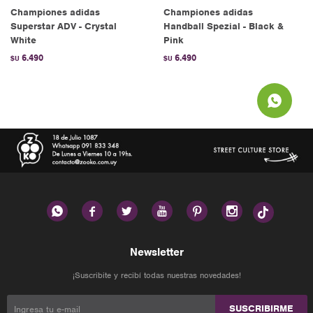
Championes adidas
Championes adidas
Superstar ADV - Crystal
Handball Spezial - Black &
White
Pink
6.490
6.490
$U
$U






Newsletter
¡Suscribite y recibí todas nuestras novedades!
SUSCRIBIRME