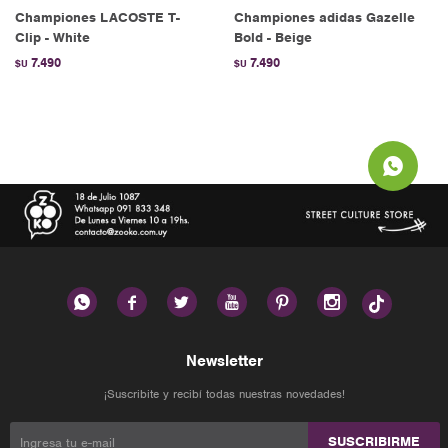
Championes LACOSTE T-
Championes adidas Gazelle
Clip - White
Bold - Beige
7.490
7.490
$U
$U






Newsletter
¡Suscribite y recibí todas nuestras novedades!
SUSCRIBIRME