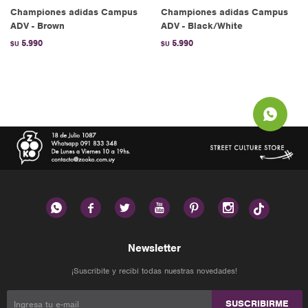
Championes adidas Campus
Championes adidas Campus
ADV - Brown
ADV - Black/White
5.990
5.990
$U
$U






Newsletter
¡Suscribite y recibí todas nuestras novedades!
SUSCRIBIRME