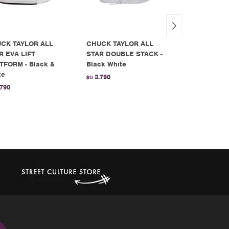
CK TAYLOR ALL
CHUCK TAYLOR ALL
Championes
R EVA LIFT
STAR DOUBLE STACK -
Mid de niño 
TFORM - Black &
Black White
3.690
$U
te
3.790
$U
.790