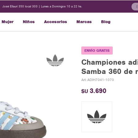
José Ellauri 350 local 303 | Lunes a Domingos 10 a 22 hs.
Mujer
Niños
Accesorios
Marcas
Blog
ENVÍO GRATIS
Championes adi
Samba 360 de n
ADIH7041-1070
3.690
$U