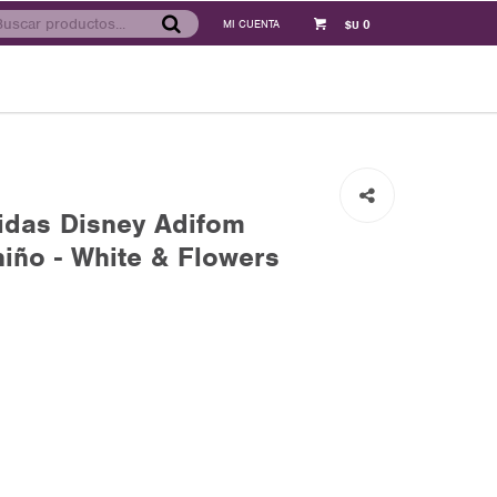
0
$U
das Disney Adifom
iño - White & Flowers