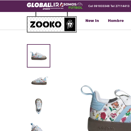
Cel 091833348 Tel 27114413
New In
Hombre