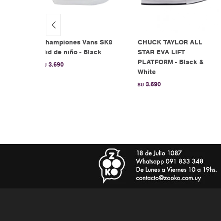
LL
Championes Vans SK8
CHUCK TAYLOR ALL
ACK -
Mid de niño - Black
STAR EVA LIFT
PLATFORM - Black &
3.690
$U
White
3.690
$U