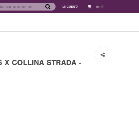
0
$U
 X COLLINA STRADA -