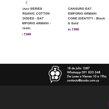
E -
LOGO SERIES
CANGURO EA7
ORGANIC COTTON
EMPORIO ARMANI
HOODED - EA7
CORE IDENTITY - Black
EMPORIO ARMANI -
& Gold
Cream
7.990
$U
7.590
$U