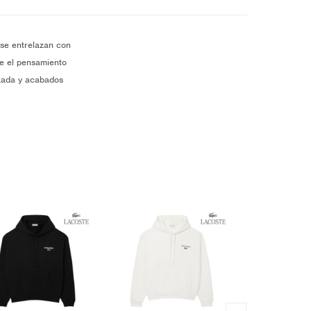
 se entrelazan con
de el pensamiento
lzada y acabados