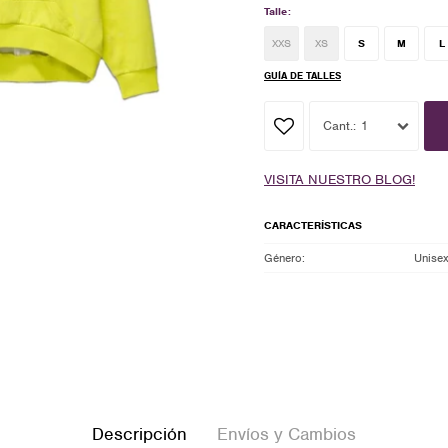
Talle:
XXS
XS
S
M
L
GUÍA DE TALLES
1
VISITA NUESTRO BLOG!
CARACTERÍSTICAS
Género
Unise
Descripción
Envíos y Cambios