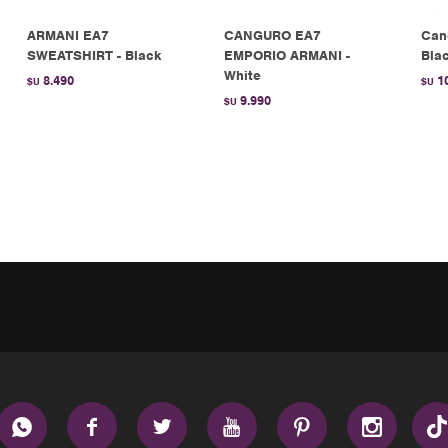
ARMANI EA7
CANGURO EA7
Can
SWEATSHIRT - Black
EMPORIO ARMANI -
Bla
White
8.490
1
$U
$U
9.990
$U





