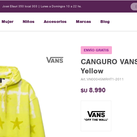
José Ellauri 350 local 303 | Lunes a Domingos 10 a 22 hs.
Mujer
Niños
Accesorios
Marcas
Blog
ENVÍO GRATIS
CANGURO VANS
Yellow
VN00045MRHT1-2011
8.990
$U