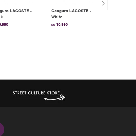
guro LACOSTE -
Canguro LACOSTE -
LOGO SERI
ck
White
ORGANIC C
HOODED - E
0.990
10.990
$U
EMPORIO AR
Cream
7.590
$U