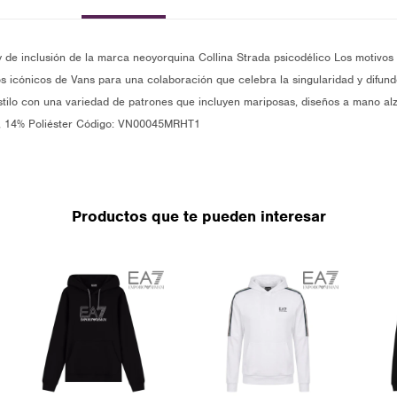
 y de inclusión de la marca neoyorquina Collina Strada psicodélico Los motivos
s icónicos de Vans para una colaboración que celebra la singularidad y difun
estilo con una variedad de patrones que incluyen mariposas, diseños a mano a
n, 14% Poliéster Código: VN00045MRHT1
Productos que te pueden interesar