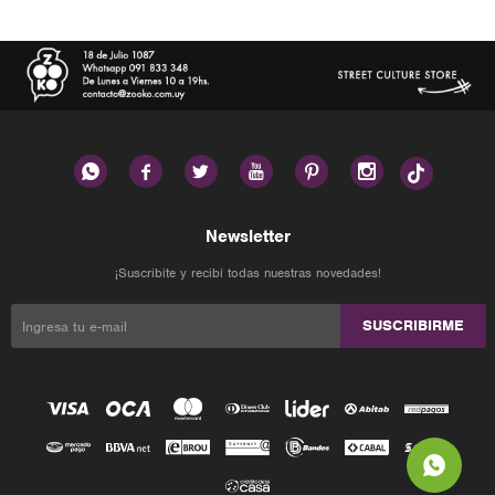






Newsletter
¡Suscribite y recibí todas nuestras novedades!
SUSCRIBIRME