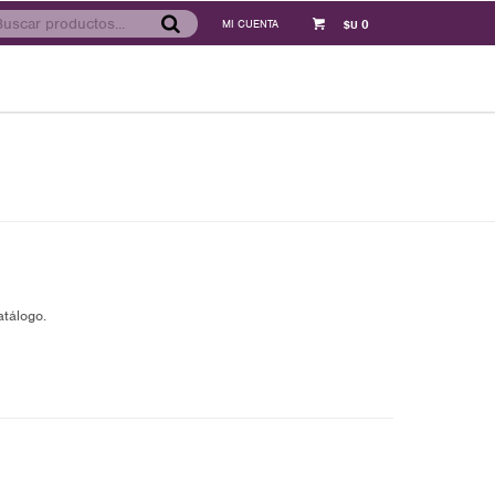
0
$U
atálogo.