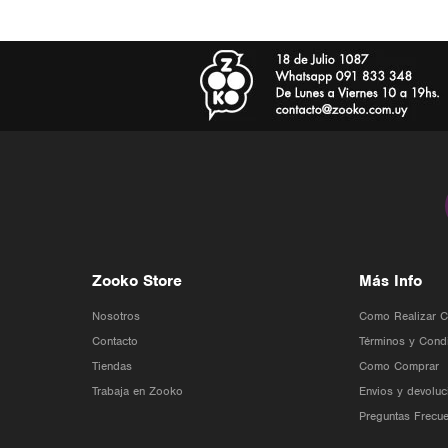
Zooko Store
Más Info
Nosotros
Como Realizar 
Contacto
Términos y Cond
Tiendas
Como Comprar
Trabaja en Zooko
Envios y devoluc
Preguntas Frecue