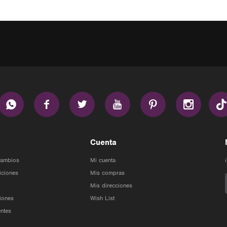






Cuenta
Cambios
Mi cuenta
iciones
Mis compras
Mis direcciones
iones
Wish List
ntes