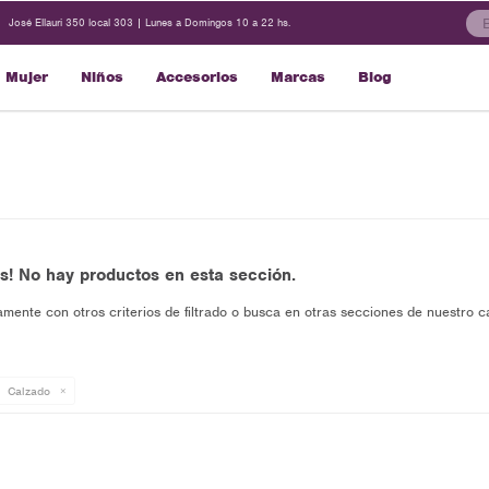
José Ellauri 350 local 303 | Lunes a Domingos 10 a 22 hs.
Mujer
Niños
Accesorios
Marcas
Blog
s! No hay productos en esta sección.
amente con otros criterios de filtrado o busca en otras secciones de nuestro c
Calzado