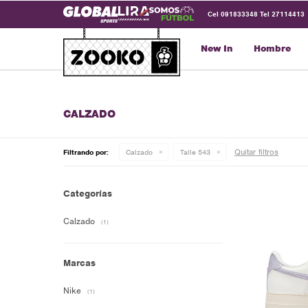
Cel 091833348 Tel 27114413
New In
Hombre
CALZADO
Quitar filtros
Filtrando por:
Calzado
Talle 543
Categorías
Calzado
(1)
Marcas
Nike
(1)