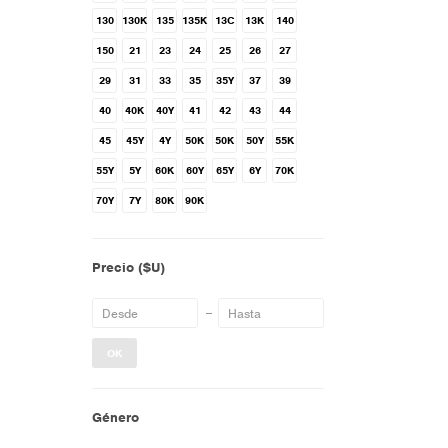
130
130K
135
135K
13C
13K
140
150
21
23
24
25
26
27
29
31
33
35
35Y
37
39
40
40K
40Y
41
42
43
44
45
45Y
4Y
50K
50K
50Y
55K
55Y
5Y
60K
60Y
65Y
6Y
70K
70Y
7Y
80K
90K
Precio
($U)
OK
Género