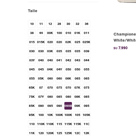
Talle
10
11
12
28
30
32
36
38
44
00K
100
010
01K
011
Championes
White/Whit
015
015K
020
020
02K
025
025K
7.990
$U
030
030
03K
035
035
035
039
03Y
040
040
041
042
043
044
045
045
04K
04Y
050
050
055
055
05K
060
060
06K
065
065
65K
07
070
075
070
07K
075
75K
07Y
080
085
080
08K
085
85K
090
095
090
090B
09K
095
95K
100
10K
100K
100K
105
105K
110
110K
110K
115
115K
115K
11C
11K
120
120K
125
125K
12C
12K