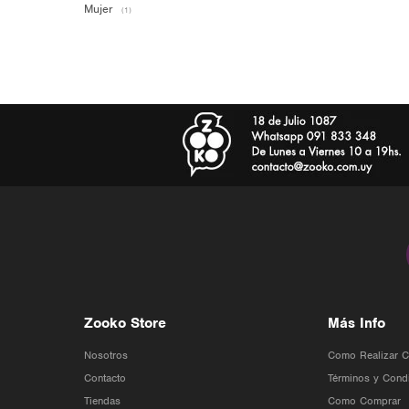
Mujer
(1)
Zooko Store
Más Info
Nosotros
Como Realizar 
Contacto
Términos y Cond
Tiendas
Como Comprar