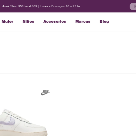
José Ellauri 350 local 303 | Lunes a Domingos 10 a 22 hs.
Mujer
Niños
Accesorios
Marcas
Blog