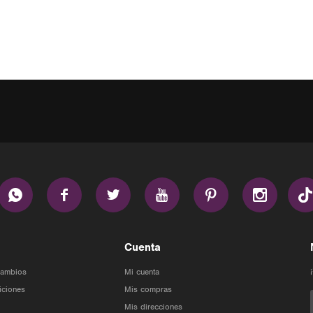






Cuenta
Cambios
Mi cuenta
iciones
Mis compras
Mis direcciones