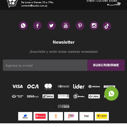






Newsletter
¡Suscribite y recibí todas nuestras novedades!
SUSCRIBIRME