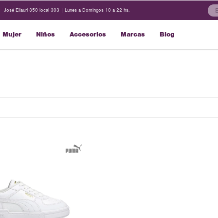
José Ellauri 350 local 303 | Lunes a Domingos 10 a 22 hs.
Mujer
Niños
Accesorios
Marcas
Blog