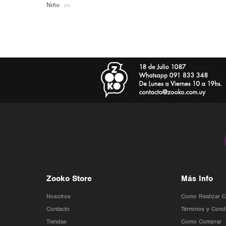
Niño
(1)
Zooko Store
Más Info
Nosotros
Como Realizar 
Contacto
Términos y Cond
Tiendas
Como Comprar