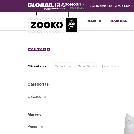
Cel 091833348 Tel 27114413
New In
Hombre
CALZADO
Quitar filtros
Filtrando por:
Calzado
Talle 28
Categorías
Calzado
(1)
Marcas
Puma
(1)