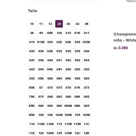
Talle
10
11
12
28
30
32
36
38
44
00K
100
010
01K
011
Championes
niño - Whit
015
015K
020
020
02K
025
025K
3.390
$U
030
030
03K
035
035
035
039
03Y
040
040
041
042
043
044
045
045
04K
04Y
050
050
055
055
05K
060
060
06K
065
065
65K
07
070
075
070
07K
075
75K
07Y
080
085
080
08K
085
85K
090
095
090
090B
09K
095
95K
100
10K
100K
100K
105
105K
110
110K
110K
115
115K
115K
11C
11K
120
120K
125
125K
12C
12K