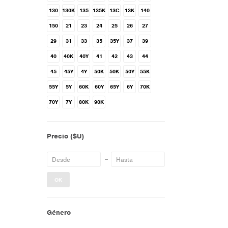
130
130K
135
135K
13C
13K
140
150
21
23
24
25
26
27
29
31
33
35
35Y
37
39
40
40K
40Y
41
42
43
44
45
45Y
4Y
50K
50K
50Y
55K
55Y
5Y
60K
60Y
65Y
6Y
70K
70Y
7Y
80K
90K
Precio
($U)
OK
Género