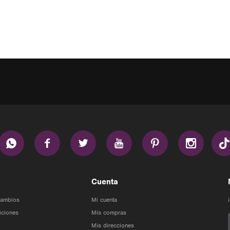






Cuenta
Cambios
Mi cuenta
iciones
Mis compras
Mis direcciones