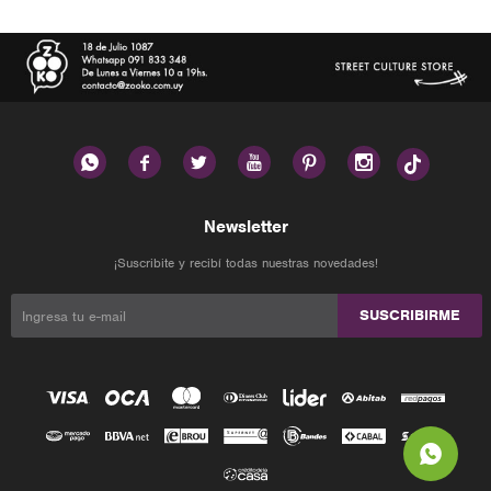






Newsletter
¡Suscribite y recibí todas nuestras novedades!
SUSCRIBIRME