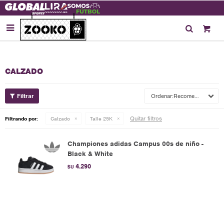

CALZADO
Recomendados
Quitar filtros
Filtrando por:
Calzado
Talle 25K
Championes adidas Campus 00s de niño -
Black & White
4.290
$U