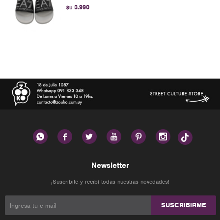
3.990
$U






Newsletter
¡Suscribite y recibí todas nuestras novedades!
SUSCRIBIRME