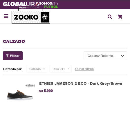

CALZADO
Recomendados
Quitar filtros
Filtrando por:
Calzado
Talle 011
ETNIES JAMESON 2 ECO - Dark Grey/Brown
5.990
$U