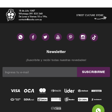






Newsletter
¡Suscribite y recibí todas nuestras novedades!
SUSCRIBIRME