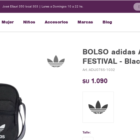
José Ellauri 350 local 303 | Lunes a Domingos 10 a 22 hs.
Mujer
Niños
Accesorios
Marcas
Blog
BOLSO adidas
FESTIVAL - Bla
ADIJ0765-1032
1.090
$U
Talle: