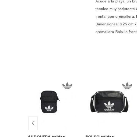
Acude a la playa, un br
técnico muy resistente 
frontal con cremallera.
Dimensiones: 6,25 cm x 
cremallera Bolsillo fro
ryday
BANDOLERA adidas
BOLSO adidas