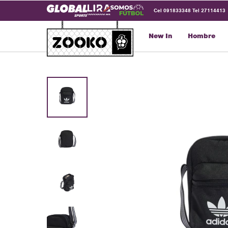
Cel 091833348 Tel 27114413
New In
Hombre