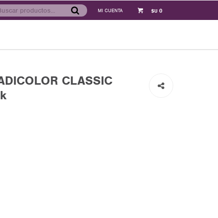
0
$U
 ADICOLOR CLASSIC
ck