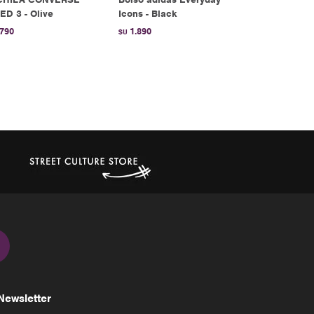
ED 3 - Olive
Icons - Black
ORIGINALS -
.790
1.890
1.390
$U
$U
Newsletter