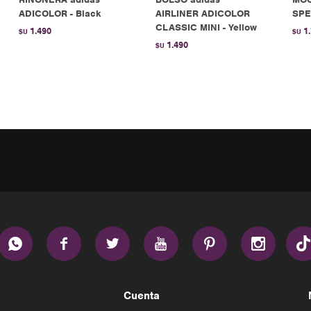
ADICOLOR - Black
AIRLINER ADICOLOR
SPE
CLASSIC MINI - Yellow
1.490
1
$U
$U
1.490
$U






Cuenta