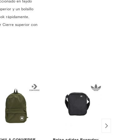
ccionado en tejido
erior y un bolsillo
look rápidamente.
r Cierre superior con
HILA CONVERSE
Bolso adidas Everyday
BANDOLERA 