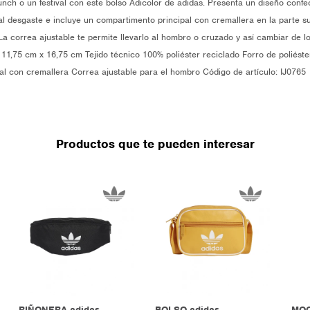
unch o un festival con este bolso Adicolor de adidas. Presenta un diseño confe
al desgaste e incluye un compartimento principal con cremallera en la parte sup
 La correa ajustable te permite llevarlo al hombro o cruzado y así cambiar de 
11,75 cm x 16,75 cm Tejido técnico 100% poliéster reciclado Forro de poliéste
ntal con cremallera Correa ajustable para el hombro Código de artículo: IJ0765
Productos que te pueden interesar
RIÑONERA adidas
BOLSO adidas
MOC