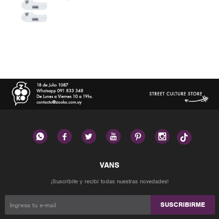






¡Suscribite y recibí todas nuestras novedades!
SUSCRIBIRME