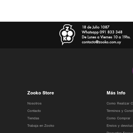
Zooko Store
Más Info
Nosotros
Como Realizar 
Contacto
Términos y Cond
Tiendas
Como Comprar
Trabaja en Zooko
Envios y devoluc