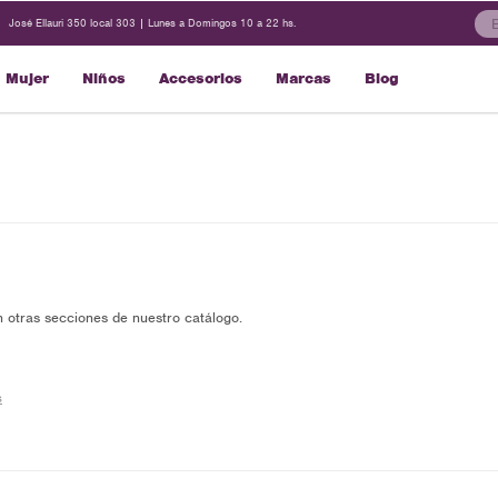
José Ellauri 350 local 303 | Lunes a Domingos 10 a 22 hs.
Mujer
Niños
Accesorios
Marcas
Blog
n otras secciones de nuestro catálogo.
s