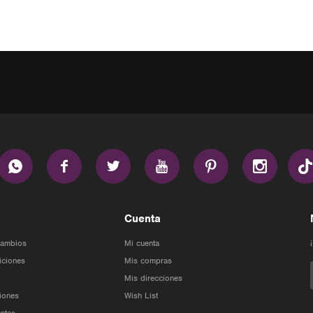






Cuenta
Cambios
Mi cuenta
iciones
Mis compras
Mis direcciones
iones
Wish List