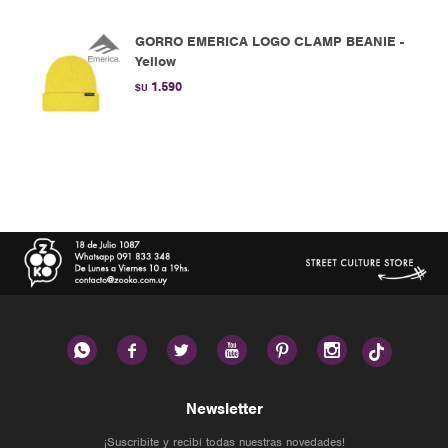
GORRO EMERICA LOGO CLAMP BEANIE -
Yellow
1.590
$U






Newsletter
¡Suscribite y recibí todas nuestras novedades!