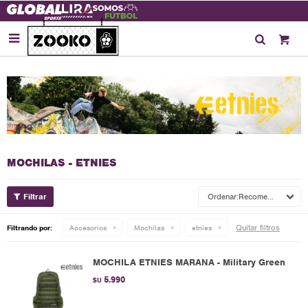

MOCHILAS - ETNIES
Recomendados
Quitar filtros
Filtrando por:
Accesorios
Mochilas
etnies
MOCHILA ETNIES MARANA - Military Green
5.990
$U