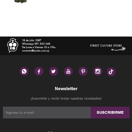






Newsletter
¡Suscribite y recibí todas nuestras novedades!
SUSCRIBIRME