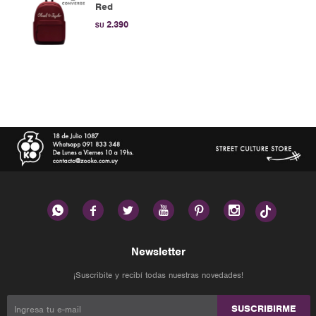
Red
2.390
$U






Newsletter
¡Suscribite y recibí todas nuestras novedades!
SUSCRIBIRME