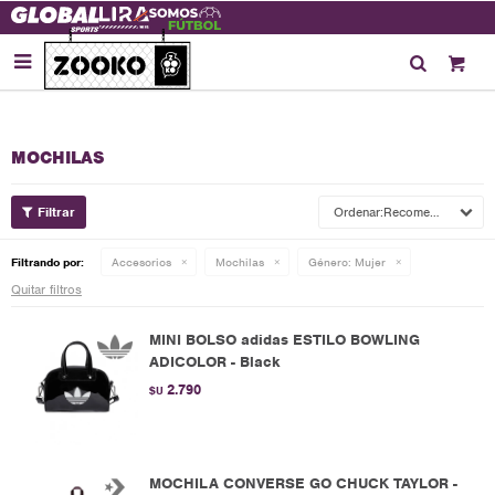

MOCHILAS
Recomendados
Filtrando por:
Accesorios
Mochilas
Género:
Mujer
Quitar filtros
MINI BOLSO adidas ESTILO BOWLING
ADICOLOR - Black
2.790
$U
MOCHILA CONVERSE GO CHUCK TAYLOR -