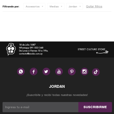
Quitar filtros
Filtrando por:
Accesorios
Medias
Jordan






¡Suscribite y recibí todas nuestras novedades!
SUSCRIBIRME