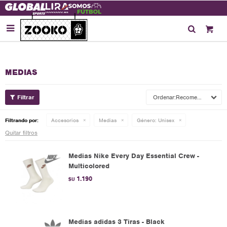

MEDIAS
Recomendados
Filtrando por:
Accesorios
Medias
Género:
Unisex
Quitar filtros
Medias Nike Every Day Essential Crew -
Multicolored
1.190
$U
Medias adidas 3 Tiras - Black