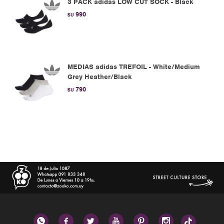
3 PACK adidas LOW CUT SOCK - Black
990
$U
MEDIAS adidas TREFOIL - White/Medium
Grey Heather/Black
790
$U





