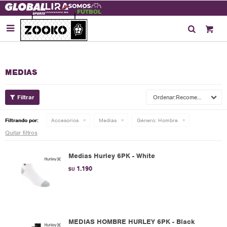

MEDIAS
Recomendados
Filtrando por:
Accesorios
Medias
Género:
Hombre
Quitar filtros
Medias Hurley 6PK - White
1.190
$U
MEDIAS HOMBRE HURLEY 6PK - Black