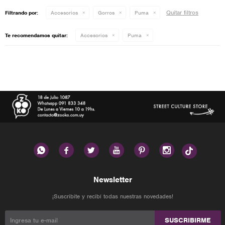
Quitar filtros
Filtrando por:
Accesorios
Gorros
Puma
Te recomendamos quitar:
Accesorios
Puma






Newsletter
¡Suscribite y recibí todas nuestras novedades!
SUSCRIBIRME