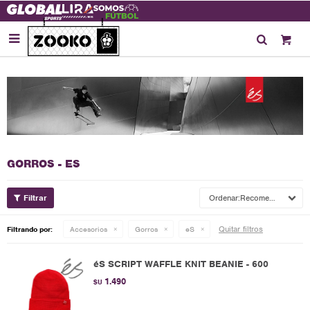

GORROS - ES
Recomendados
Quitar filtros
Filtrando por:
Accesorios
Gorros
eS
éS SCRIPT WAFFLE KNIT BEANIE - 600
1.490
$U