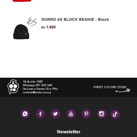
GORRO éS BLOCK BEANIE - Black
1.690
$U






Newsletter