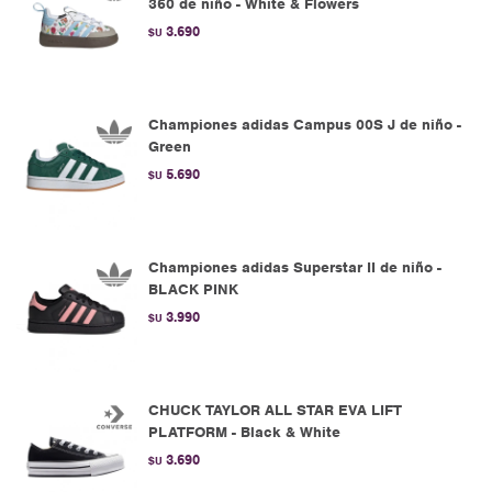
360 de niño - White & Flowers
3.690
$U
Championes adidas Campus 00S J de niño -
Green
5.690
$U
Championes adidas Superstar II de niño -
BLACK PINK
3.990
$U
CHUCK TAYLOR ALL STAR EVA LIFT
PLATFORM - Black & White
3.690
$U