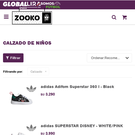

CALZADO DE NIÑOS
Recomendados
Filtrando por:
Calzado
adidas Adifom Superstar 360 I - Black
3.290
$U
adidas SUPERSTAR DISNEY - WHITE/PINK
3.990
$U