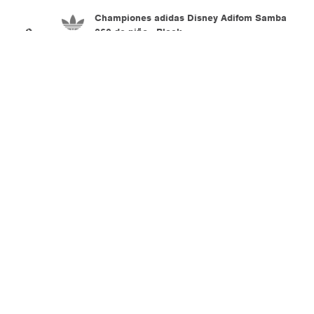
Championes adidas Disney Adifom Samba
360 de niño - Black
3.690
$U
Championes adidas Campus 00s de niño -
Aurora Ivy
6.190
$U
Championes adidas Campus 00s Comfort de
niño - Brown
4.290
$U
Championes adidas Taekwondo Core de niño
- Black