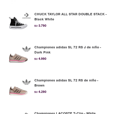
CHUCK TAYLOR ALL STAR DOUBLE STACK -
Black White
3.790
$U
Championes adidas SL 72 RS J de niño -
Dark Pink
4.990
$U
Championes adidas SL 72 RS de niño -
Brown
4.290
$U
Championes LACOSTE T-Clip - White