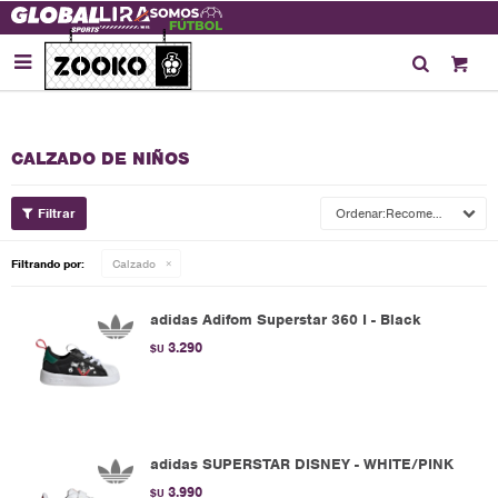

CALZADO DE NIÑOS
Recomendados
Filtrando por:
Calzado
adidas Adifom Superstar 360 I - Black
3.290
$U
adidas SUPERSTAR DISNEY - WHITE/PINK
3.990
$U