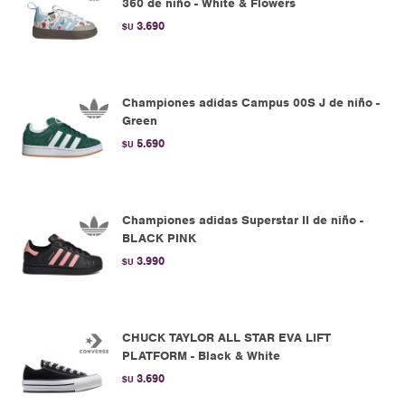
360 de niño - White & Flowers
3.690
$U
Championes adidas Campus 00S J de niño -
Green
5.690
$U
Championes adidas Superstar II de niño -
BLACK PINK
3.990
$U
CHUCK TAYLOR ALL STAR EVA LIFT
PLATFORM - Black & White
3.690
$U