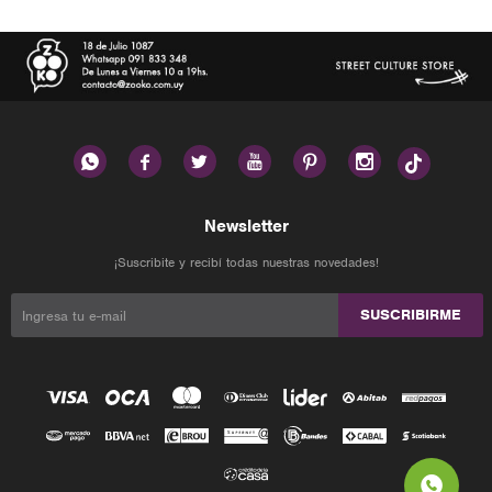






Newsletter
¡Suscribite y recibí todas nuestras novedades!
SUSCRIBIRME