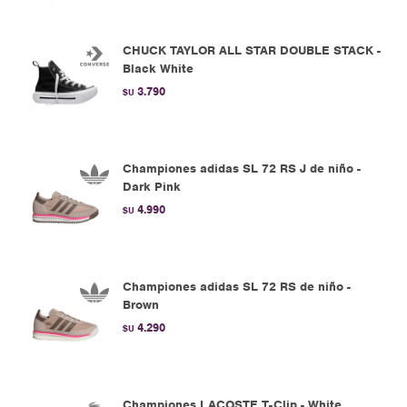
CHUCK TAYLOR ALL STAR DOUBLE STACK -
Black White
3.790
$U
Championes adidas SL 72 RS J de niño -
Dark Pink
4.990
$U
Championes adidas SL 72 RS de niño -
Brown
4.290
$U
Championes LACOSTE T-Clip - White