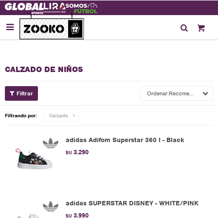

CALZADO DE NIÑOS
Recomendados
Filtrando por:
Calzado
adidas Adifom Superstar 360 I - Black
3.290
$U
adidas SUPERSTAR DISNEY - WHITE/PINK
3.990
$U