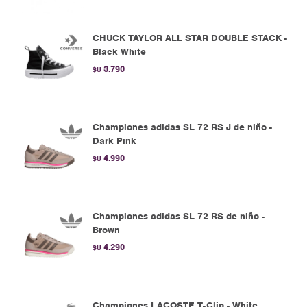
CHUCK TAYLOR ALL STAR DOUBLE STACK -
Black White
3.790
$U
Championes adidas SL 72 RS J de niño -
Dark Pink
4.990
$U
Championes adidas SL 72 RS de niño -
Brown
4.290
$U
Championes LACOSTE T-Clip - White