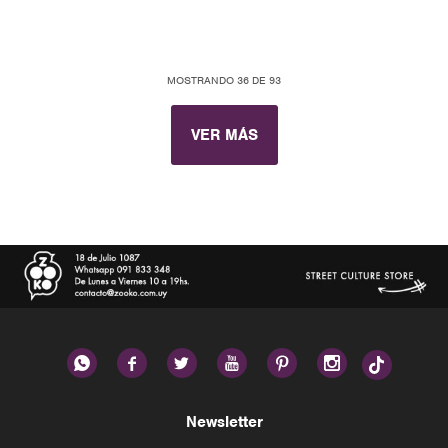
MOSTRANDO
36
DE
93
VER MÁS






Newsletter