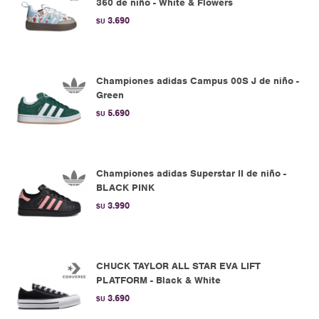
360 de niño - White & Flowers
3.690
$U
Championes adidas Campus 00S J de niño -
Green
5.690
$U
Championes adidas Superstar II de niño -
BLACK PINK
3.990
$U
CHUCK TAYLOR ALL STAR EVA LIFT
PLATFORM - Black & White
3.690
$U