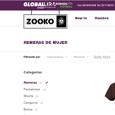
Cel 091833348 Tel 27114413
New In
Hombre
REMERAS DE MUJER
Quitar filtros
Filtrando por:
Indumentaria
Remeras
Categorías
Remeras
(8)
Pantalones
(13)
Shorts
(2)
Canguros
(3)
Buzos
(2)