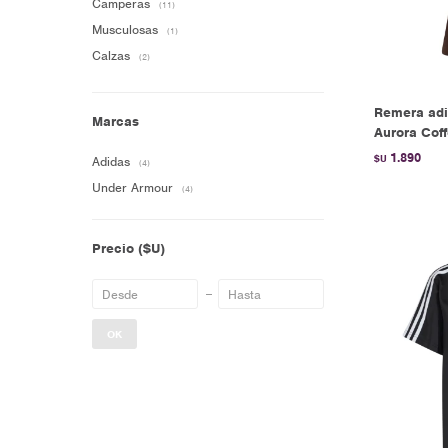
Camperas
(11)
Musculosas
(1)
Calzas
(2)
Remera adi
Marcas
Aurora Cof
1.890
$U
Adidas
(4)
Under Armour
(4)
Precio
($U)
OK