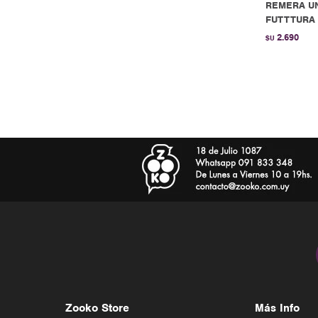
REMERA UN
FUTTTURA 
2.690
$U
Zooko Store
Más Info