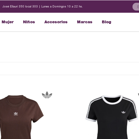
José Ellauri 350 local 303 | Lunes a Domingos 10 a 22 hs.
Mujer
Niños
Accesorios
Marcas
Blog