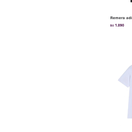
Remera adid
1.890
$U