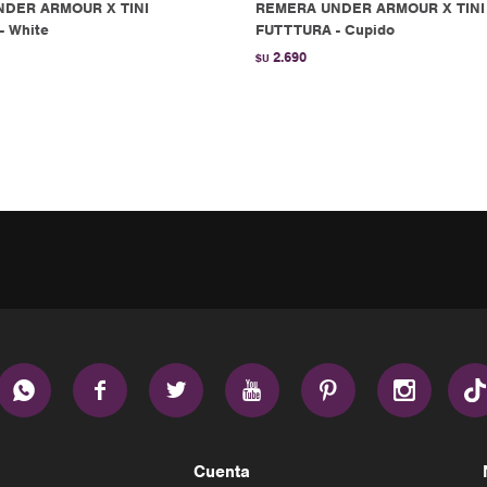
DER ARMOUR X TINI
REMERA UNDER ARMOUR X TINI
- White
FUTTTURA - Cupido
2.690
$U






Cuenta