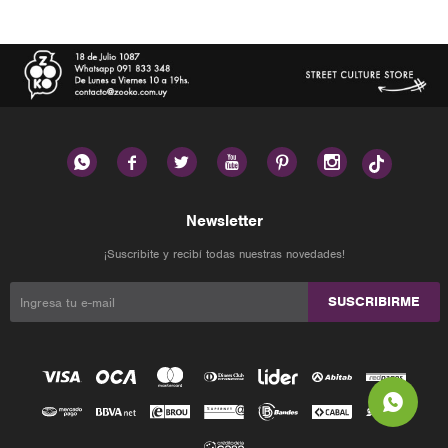






Newsletter
¡Suscribite y recibí todas nuestras novedades!
SUSCRIBIRME