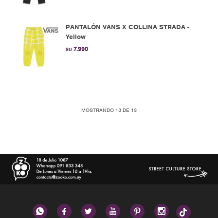
PANTALÓN VANS X COLLINA STRADA -
Yellow
7.990
$U
MOSTRANDO
13
DE
13





