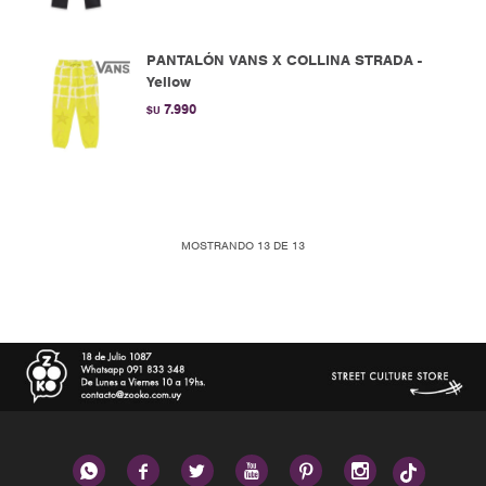
PANTALÓN VANS X COLLINA STRADA -
Yellow
7.990
$U
MOSTRANDO
13
DE
13





