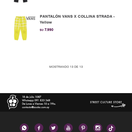
PANTALÓN VANS X COLLINA STRADA -
Yellow
7.990
$U
MOSTRANDO
13
DE
13





