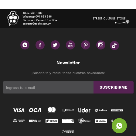






Newsletter
¡Suscribite y recibí todas nuestras novedades!
SUSCRIBIRME